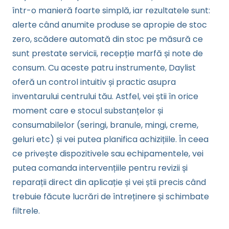
într-o manieră foarte simplă, iar rezultatele sunt:
alerte când anumite produse se apropie de stoc
zero, scădere automată din stoc pe măsură ce
sunt prestate servicii, recepție marfă și note de
consum. Cu aceste patru instrumente, Daylist
oferă un control intuitiv și practic asupra
inventarului centrului tău. Astfel, vei știi în orice
moment care e stocul substanțelor și
consumabilelor (seringi, branule, mingi, creme,
geluri etc) și vei putea planifica achizițiile. În ceea
ce privește dispozitivele sau echipamentele, vei
putea comanda intervențiile pentru revizii și
reparații direct din aplicație și vei știi precis când
trebuie făcute lucrări de întreținere și schimbate
filtrele.