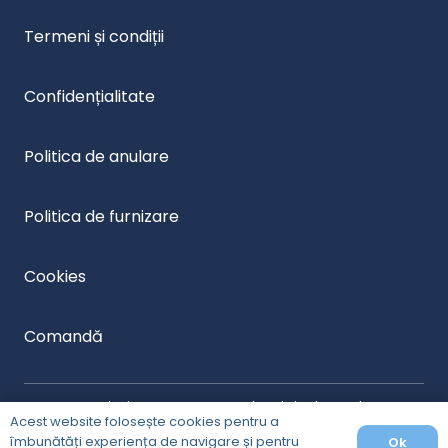
Termeni și condiții
Confidențialitate
Politica de anulare
Politica de furnizare
Cookies
Comandă
Optimizare Seo cu ❤️ de
Digital Panda
Acest website folosește cookies pentru a
îmbunătăți experiența de navigare și pentru
Ok